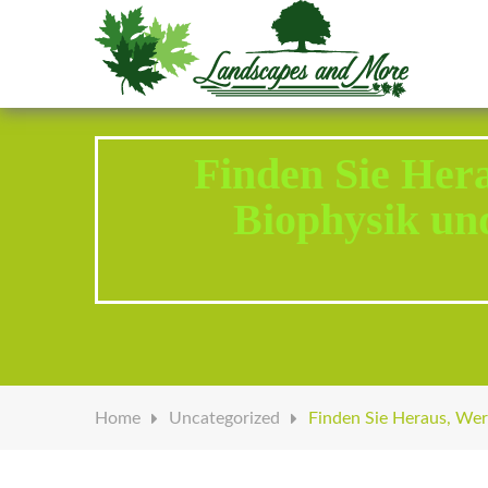
Welcome to Landscapes & More
Finden Sie Hera
Biophysik un
Home
Uncategorized
Finden Sie Heraus, Wer