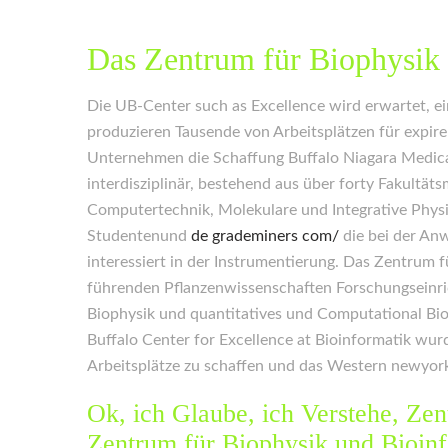
Das Zentrum für Biophysik
Die UB-Center such as Excellence wird erwartet, e
produzieren Tausende von Arbeitsplätzen für expir
Unternehmen die Schaffung Buffalo Niagara Medica
interdisziplinär, bestehend aus über forty Fakultät
Computertechnik, Molekulare und Integrative Physio
Studentenund
de grademiners com/
die bei der Anw
interessiert in der Instrumentierung. Das Zentrum f
führenden Pflanzenwissenschaften Forschungseinric
Biophysik und quantitatives und Computational Bio
Buffalo Center for Excellence at Bioinformatik wur
Arbeitsplätze zu schaffen und das Western newyork
Ok, ich Glaube, ich Verstehe, Zen
Zentrum für Biophysik und Bioinf