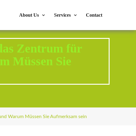
s : 724-375-1960
Mon-Fri: 9:00am - 04:00pm
About Us
Services
Contact
 das Zentrum für
um Müssen Sie
ik und Warum Müssen Sie Aufmerksam sein