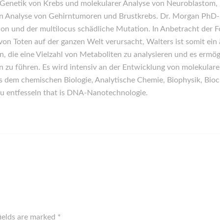
e Genetik von Krebs und molekularer Analyse von Neuroblastom,
n Analyse von Gehirntumoren und Brustkrebs. Dr. Morgan PhD-St
on und der multilocus schädliche Mutation. In Anbetracht der F
n von Toten auf der ganzen Welt verursacht, Walters ist somit e
, die eine Vielzahl von Metaboliten zu analysieren und es ermö
 zu führen. Es wird intensiv an der Entwicklung von molekula
 dem chemischen Biologie, Analytische Chemie, Biophysik, Bioc
zu entfesseln that is DNA-Nanotechnologie.
fields are marked
*