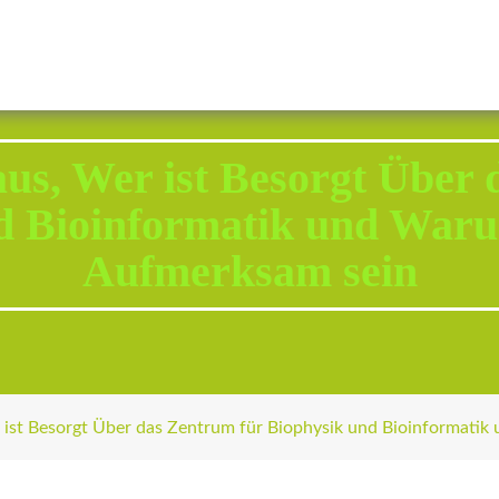
2343 Brodhead Road, Aliquippa, PA 15001
Call U
us, Wer ist Besorgt Über
d Bioinformatik und War
Aufmerksam sein
 ist Besorgt Über das Zentrum für Biophysik und Bioinformat