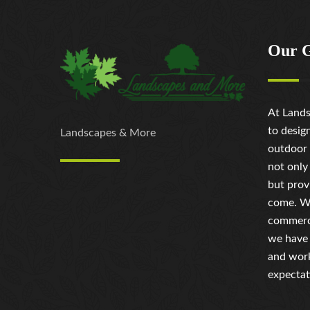
Our 
At Lands
to desig
Landscapes & More
outdoor 
not only
but prov
come. Wh
commerci
we have 
and work
expectat