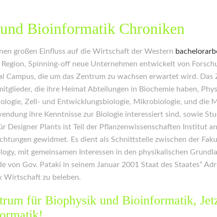
 und Bioinformatik Chroniken
inen großen Einfluss auf die Wirtschaft der Western
bachelorarb
e Region, Spinning-off neue Unternehmen entwickelt von Forschu
l Campus, die um das Zentrum zu wachsen erwartet wird. Das Ze
smitglieder, die ihre Heimat Abteilungen in Biochemie haben, Phy
logie, Zell- und Entwicklungsbiologie, Mikrobiologie, und die M
endung ihre Kenntnisse zur Biologie interessiert sind, sowie S
ür Designer Plants ist Teil der Pflanzenwissenschaften Institut a
htungen gewidmet. Es dient als Schnittstelle zwischen der Fak
logy, mit gemeinsamen Interessen in den physikalischen Grundl
de von Gov. Pataki in seinem Januar 2001 Staat des Staates” Adr
 Wirtschaft zu beleben.
trum für Biophysik und Bioinformatik, Jet
ormatik!